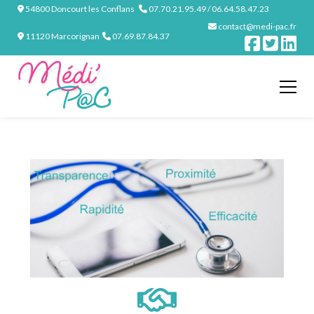
54800 Doncourt les Conflans
07.70.21.95.49 / 06.64.58.47.23
contact@medi-pac.fr
11120 Marcorignan
07.69.87.84.37