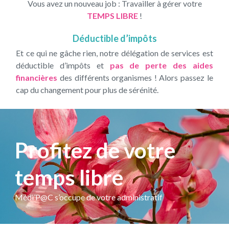
Vous avez un nouveau job : Travailler à gérer votre
TEMPS LIBRE
!
Déductible d’impôts
Et ce qui ne gâche rien, notre délégation de services est
déductible d’impôts et
pas de perte des aides
financières
des différents organismes ! Alors passez le
cap du changement pour plus de sérénité.
Profitez de votre
temps libre
Médi’P@C s’occupe de votre administratif